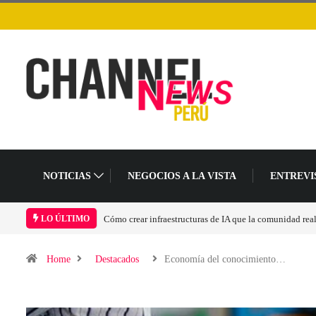
NOTICIAS
NEGOCIOS A LA VISTA
ENTREVI
Las tarjetas gráficas RDNA 5 ya están en fase avanzada 
LO ÚLTIMO
Home
Destacados
Economía del conocimiento…