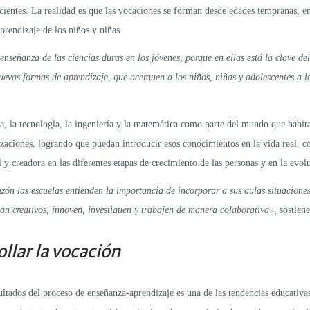
icientes. La realidad es que las vocaciones se forman desde edades tempranas, en 
prendizaje de los niños y niñas.
nseñanza de las ciencias duras en los jóvenes, porque en ellas está la clave de
as formas de aprendizaje, que acerquen a los niños, niñas y adolescentes a lo
la tecnología, la ingeniería y la matemática como parte del mundo que habitam
zaciones, logrando que puedan introducir esos conocimientos en la vida real, c
y creadora en las diferentes etapas de crecimiento de las personas y en la evolu
zón las escuelas entienden la importancia de incorporar a sus aulas situaciones
ean creativos, innoven, investiguen y trabajen de manera colaborativa»,
sostien
llar la vocación
sultados del proceso de enseñanza-aprendizaje es una de las tendencias educativ