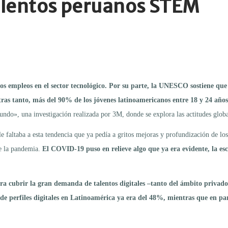
talentos peruanos STEM
s empleos en el sector tecnológico. Por su parte, la UNESCO sostiene que
as tanto, más del 90% de los jóvenes latinoamericanos entre 18 y 24 años 
ndo», una investigación realizada por 3M, donde se explora las actitudes global
 faltaba a esta tendencia que ya pedía a gritos mejoras y profundización de lo
de la pandemia.
El COVID-19 puso en relieve algo que ya era evidente, la es
ra cubrir la gran demanda de talentos digitales –tanto del ámbito privado
de perfiles digitales en Latinoamérica ya era del 48%, mientras que en par