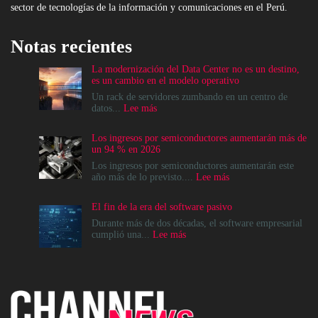
sector de tecnologías de la información y comunicaciones en el Perú.
Notas recientes
La modernización del Data Center no es un destino,
es un cambio en el modelo operativo
Un rack de servidores zumbando en un centro de
:
datos...
Lee más
La
modernización
Los ingresos por semiconductores aumentarán más de
del
un 94 % en 2026
Data
Center
Los ingresos por semiconductores aumentarán este
no
:
año más de lo previsto....
Lee más
es
Los
un
ingresos
El fin de la era del software pasivo
destino,
por
es
semiconductores
Durante más de dos décadas, el software empresarial
un
aumentarán
:
cumplió una...
Lee más
cambio
más
El
en
de
fin
el
un
de
modelo
94
la
operativo
%
era
en
del
2026
software