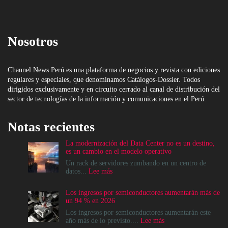
Nosotros
Channel News Perú es una plataforma de negocios y revista con ediciones
regulares y especiales, que denominamos Catálogos-Dossier. Todos
dirigidos exclusivamente y en circuito cerrado al canal de distribución del
sector de tecnologías de la información y comunicaciones en el Perú.
Notas recientes
La modernización del Data Center no es un destino,
es un cambio en el modelo operativo
Un rack de servidores zumbando en un centro de
:
datos...
Lee más
La
modernización
Los ingresos por semiconductores aumentarán más de
del
un 94 % en 2026
Data
Center
Los ingresos por semiconductores aumentarán este
no
:
año más de lo previsto....
Lee más
es