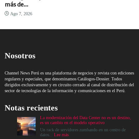
más de...
Ago 7, 2026
Nosotros
Channel News Perú es una plataforma de negocios y revista con ediciones
regulares y especiales, que denominamos Catálogos-Dossier. Todos
dirigidos exclusivamente y en circuito cerrado al canal de distribución del
sector de tecnologías de la información y comunicaciones en el Perú.
Notas recientes
La modernización del Data Center no es un destino,
es un cambio en el modelo operativo
Un rack de servidores zumbando en un centro de
:
datos...
Lee más