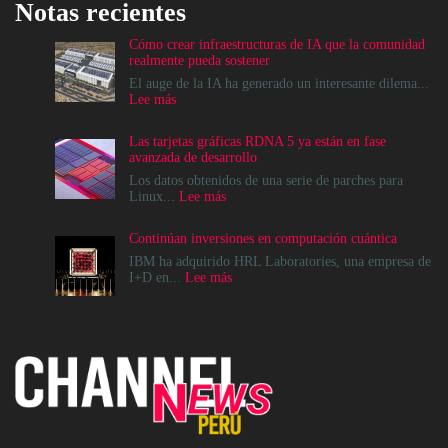
Notas recientes
Cómo crear infraestructuras de IA que la comunidad
realmente pueda sostener
El auge de la IA ha generado un interesante dilema...
:
Lee más
Cómo
crear
Las tarjetas gráficas RDNA 5 ya están en fase
infraestructuras
avanzada de desarrollo
de
IA
Los datos obtenidos de una serie de parches para
que
:
Linux...
Lee más
la
Las
comunidad
tarjetas
Continúan inversiones en computación cuántica
realmente
gráficas
pueda
RDNA
IBM ha adquirido HRL Laboratories, una empresa de
sostener
5
:
I+D en...
Lee más
ya
Continúan
están
inversiones
en
en
fase
computación
avanzada
cuántica
de
desarrollo