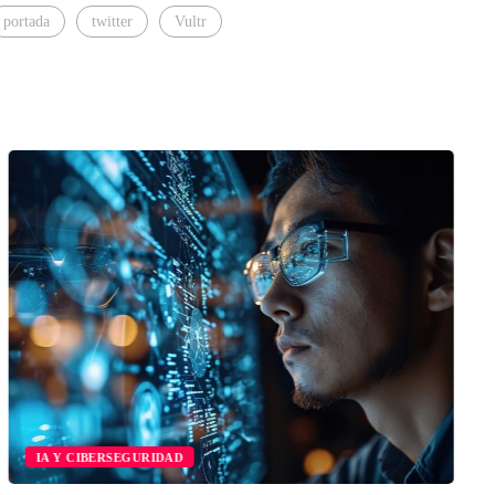
portada
twitter
Vultr
IA Y CIBERSEGURIDAD