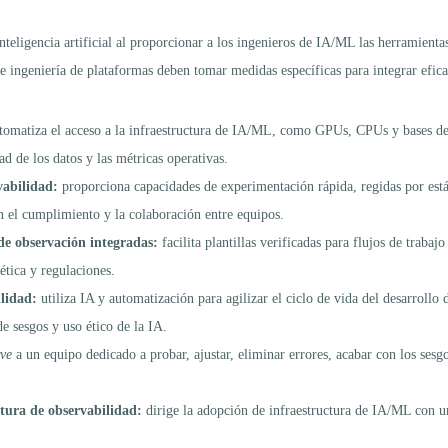
teligencia artificial al proporcionar a los ingenieros de IA/ML las herramienta
de ingeniería de plataformas deben tomar medidas específicas para integrar efi
tomatiza el acceso a la infraestructura de IA/ML, como GPUs, CPUs y bases de 
d de los datos y las métricas operativas.
vabilidad:
proporciona capacidades de experimentación rápida, regidas por está
n el cumplimiento y la colaboración entre equipos.
de observación integradas:
facilita plantillas verificadas para flujos de tra
ética y regulaciones.
ilidad:
utiliza IA y automatización para agilizar el ciclo de vida del desarrollo
 sesgos y uso ético de la IA.
rve
a un equipo dedicado a probar, ajustar, eliminar errores, acabar con los sesg
tura de observabilidad:
dirige la adopción de infraestructura de IA/ML con un