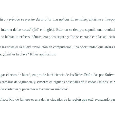
lico y privado es preciso desarrollar una aplicación rentable, eficiente e inter
 internet de las cosas” (IoT en inglés). Esto, en su tiempo, suponía una revolu
 habían interfaces idóneas, era poco seguro y “no se contaba con las aplicacio
et de las cosas es la nueva revolución en computación, una oportunidad que abrir
s. ¿Cuál es la clave? Killer application.
agar el resto de la red, en pro de la eficiencia de las Redes Definidas por Soft
 cámaras de vigilancia y sensores en algunos hospitales de Estados Unidos, se h
de visitantes y pacientes a los centros médicos”.
sco, Río de Jainero es una de las ciudades de la región que está avanzando par