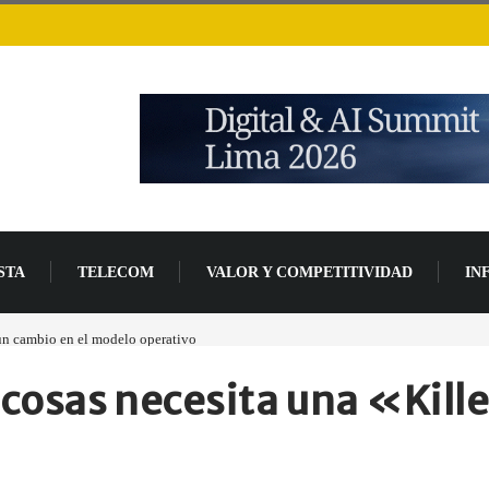
STA
TELECOM
VALOR Y COMPETITIVIDAD
IN
 un cambio en el modelo operativo
Los ingresos por semiconductores aumentarán má
as cosas necesita una «Kill