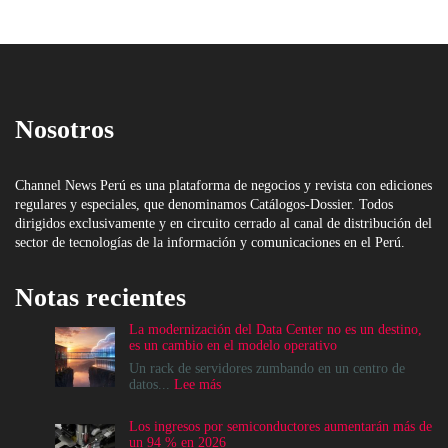
Nosotros
Channel News Perú es una plataforma de negocios y revista con ediciones
regulares y especiales, que denominamos Catálogos-Dossier. Todos
dirigidos exclusivamente y en circuito cerrado al canal de distribución del
sector de tecnologías de la información y comunicaciones en el Perú.
Notas recientes
La modernización del Data Center no es un destino,
es un cambio en el modelo operativo
Un rack de servidores zumbando en un centro de
:
datos...
Lee más
La
modernización
Los ingresos por semiconductores aumentarán más de
del
un 94 % en 2026
Data