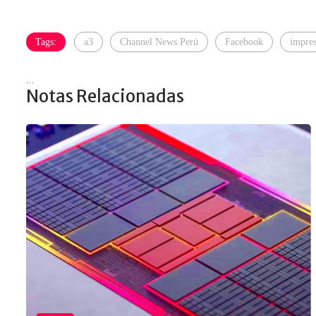
Tags:
a3
Channel News Perú
Facebook
impres
...
Notas Relacionadas