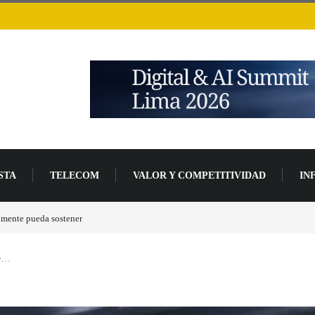
STA
TELECOM
VALOR Y COMPETITIVIDAD
IN
lmente pueda sostener
Las tarjetas gráficas RDNA 5 ya están en fase avanzada de des
e…