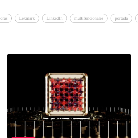
oras
Lexmark
LinkedIn
multifuncionales
portada