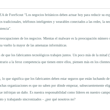
 de ForeScout “Los negocios británicos deben actuar hoy para reducir su expos
os tradicionales, teléfonos inteligentes y wearables conectados a las redes, la 
tencia”.
s preocupaciones de los negocios. Mientas el malware es la preocupación númer
ha vuelto la mayor de las amenazas informáticas.
 de que los fabricantes tecnológicos trabajen juntos. Un poco más de la mitad
rario a la feroz competencia que tienen entre ellos, piensen más en los clientes
 lo que significa que los fabricantes deben estar seguros que están luchando d
as organizaciones es que no saben por dónde empezar, subsecuentemente eligie
e que infrinjan un daño. Es nuestra responsabilidad como líderes en nuestro cam
nto y trabajando sincronizados – ¿por qué nosotros no?