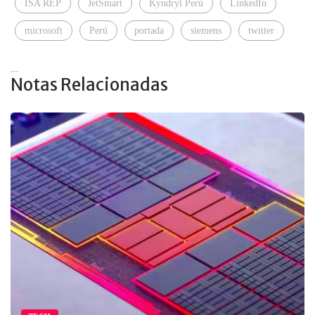
ISA REP
JetSmart
Kyndryl Perú
LinkedIn
microsoft
Perú
portada
siemens
twitter
...
Notas Relacionadas