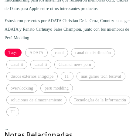
merchandising para los asistentes que recibieron memorias USB, Cables
de Datos para Apple entre otros interesantes productos.
Estuvieron presentes por ADATA Christian De la Cruz, Country manager
ADATA y Renato Carhuayo Sales Champion, junto con los miembros de
Perú Modding
Tags:
ADATA
canal
canal de distribución
canal it
canal ti
Channel news peru
discos externos antigolpe
IT
mas gamer tech festival
overvlocking
peru modding
soluciones de almacenamiento
Tecnologías de la Información
TI
...
Notas Relacionadas