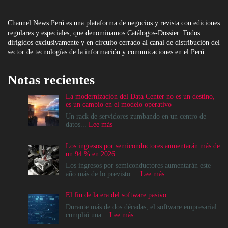
Channel News Perú es una plataforma de negocios y revista con ediciones
regulares y especiales, que denominamos Catálogos-Dossier. Todos
dirigidos exclusivamente y en circuito cerrado al canal de distribución del
sector de tecnologías de la información y comunicaciones en el Perú.
Notas recientes
La modernización del Data Center no es un destino,
es un cambio en el modelo operativo
Un rack de servidores zumbando en un centro de
:
datos...
Lee más
La
modernización
Los ingresos por semiconductores aumentarán más de
del
un 94 % en 2026
Data
Center
Los ingresos por semiconductores aumentarán este
no
:
año más de lo previsto....
Lee más
es
Los
un
ingresos
El fin de la era del software pasivo
destino,
por
es
semiconductores
Durante más de dos décadas, el software empresarial
un
aumentarán
:
cumplió una...
Lee más
cambio
más
El