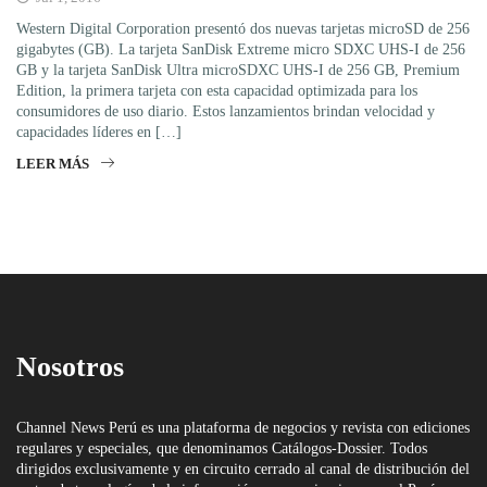
Western Digital Corporation presentó dos nuevas tarjetas microSD de 256
gigabytes (GB). La tarjeta SanDisk Extreme micro SDXC UHS-I de 256
GB y la tarjeta SanDisk Ultra microSDXC UHS-I de 256 GB, Premium
Edition, la primera tarjeta con esta capacidad optimizada para los
consumidores de uso diario. Estos lanzamientos brindan velocidad y
capacidades líderes en […]
LEER MÁS
Nosotros
Channel News Perú es una plataforma de negocios y revista con ediciones
regulares y especiales, que denominamos Catálogos-Dossier. Todos
dirigidos exclusivamente y en circuito cerrado al canal de distribución del