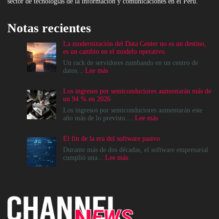
sector de tecnologías de la información y comunicaciones en el Perú.
Notas recientes
La modernización del Data Center no es un destino,
es un cambio en el modelo operativo
Un rack de servidores zumbando en un centro de
:
datos...
Lee más
La
modernización
Los ingresos por semiconductores aumentarán más de
del
un 94 % en 2026
Data
Center
Los ingresos por semiconductores aumentarán este
no
:
año más de lo previsto....
Lee más
es
Los
un
ingresos
El fin de la era del software pasivo
destino,
por
es
semiconductores
Durante más de dos décadas, el software empresarial
un
aumentarán
:
cumplió una...
Lee más
cambio
más
El
en
de
fin
el
un
de
modelo
94
la
operativo
%
era
en
del
2026
software