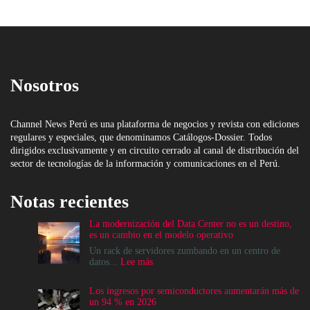
Nosotros
Channel News Perú es una plataforma de negocios y revista con ediciones
regulares y especiales, que denominamos Catálogos-Dossier. Todos
dirigidos exclusivamente y en circuito cerrado al canal de distribución del
sector de tecnologías de la información y comunicaciones en el Perú.
Notas recientes
La modernización del Data Center no es un destino,
es un cambio en el modelo operativo
Un rack de servidores zumbando en un centro de
:
datos...
Lee más
La
modernización
Los ingresos por semiconductores aumentarán más de
del
un 94 % en 2026
Data