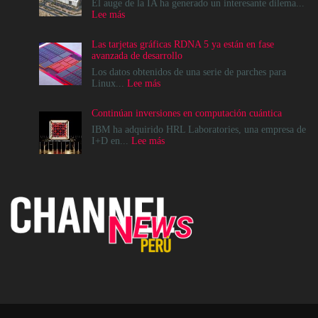
El auge de la IA ha generado un interesante dilema...
:
Lee más
Cómo
crear
Las tarjetas gráficas RDNA 5 ya están en fase
infraestructuras
avanzada de desarrollo
de
IA
Los datos obtenidos de una serie de parches para
que
:
Linux...
Lee más
la
Las
comunidad
tarjetas
Continúan inversiones en computación cuántica
realmente
gráficas
pueda
RDNA
IBM ha adquirido HRL Laboratories, una empresa de
sostener
5
:
I+D en...
Lee más
ya
Continúan
están
inversiones
en
en
fase
computación
avanzada
cuántica
de
desarrollo