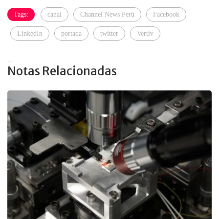
Tags:
canal
Channel News Perú
Facebook
LinkedIn
portada
twitter
Vertiv
...
Notas Relacionadas