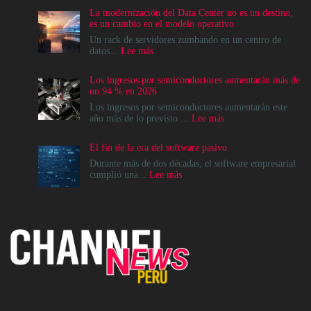
La modernización del Data Center no es un destino,
es un cambio en el modelo operativo
Un rack de servidores zumbando en un centro de
:
datos...
Lee más
La
modernización
Los ingresos por semiconductores aumentarán más de
del
un 94 % en 2026
Data
Center
Los ingresos por semiconductores aumentarán este
no
:
año más de lo previsto....
Lee más
es
Los
un
ingresos
El fin de la era del software pasivo
destino,
por
es
semiconductores
Durante más de dos décadas, el software empresarial
un
aumentarán
:
cumplió una...
Lee más
cambio
más
El
en
de
fin
el
un
de
modelo
94
la
operativo
%
era
en
del
2026
software
pasivo