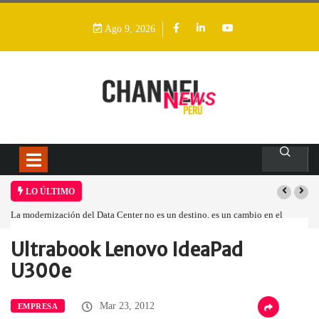
Ago 9, 2026
LO ÚLTIMO
La modernización del Data Center no es un destino, es un cambio en el
modelo operativo
Ultrabook Lenovo IdeaPad
Home
Empresa
Ultrabook Lenovo IdeaPad…
U300e
Mar 23, 2012
EMPRESA