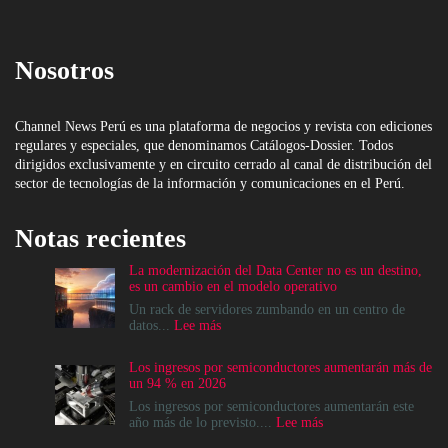
Nosotros
Channel News Perú es una plataforma de negocios y revista con ediciones
regulares y especiales, que denominamos Catálogos-Dossier. Todos
dirigidos exclusivamente y en circuito cerrado al canal de distribución del
sector de tecnologías de la información y comunicaciones en el Perú.
Notas recientes
La modernización del Data Center no es un destino,
es un cambio en el modelo operativo
Un rack de servidores zumbando en un centro de
:
datos...
Lee más
La
modernización
Los ingresos por semiconductores aumentarán más de
del
un 94 % en 2026
Data
Center
Los ingresos por semiconductores aumentarán este
no
:
año más de lo previsto....
Lee más
es
Los