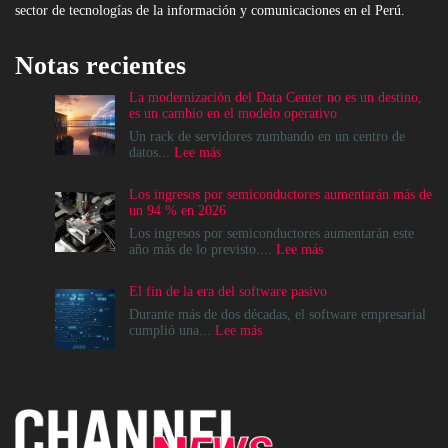
sector de tecnologías de la información y comunicaciones en el Perú.
Notas recientes
La modernización del Data Center no es un destino,
es un cambio en el modelo operativo
Un rack de servidores zumbando en un centro de
:
datos...
Lee más
La
modernización
Los ingresos por semiconductores aumentarán más de
del
un 94 % en 2026
Data
Center
Los ingresos por semiconductores aumentarán este
no
:
año más de lo previsto....
Lee más
es
Los
un
ingresos
El fin de la era del software pasivo
destino,
por
es
semiconductores
Durante más de dos décadas, el software empresarial
un
aumentarán
:
cumplió una...
Lee más
cambio
más
El
en
de
fin
el
un
de
modelo
94
la
operativo
%
era
en
del
2026
software