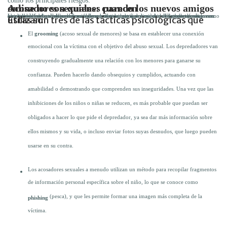
como los principales riesgos:
Acosadores sexuales: cuando los nuevos amigos online no son quienes parecen
Los acosadores sexuales se ponen en contacto con niños o niñas por Internet con el objetivo de obligarlos a realizar alguna actividad de índole sexual. Usan plataformas como mensajería instantánea, redes sociales e incluso juegos online, donde pueden permanecer en el anonimato, a menudo haciéndose pasar por otra persona, por lo general más joven. Los adolescentes suelen correr un riesgo mayor, porque son curiosos y buscan ser aceptados. Suelen hablar con extraños de buena gana, a pesar de sentir que es peligroso.
Estas son tres de las tácticas psicológicas que utilizan:
El
grooming
(acoso sexual de menores) se basa en establecer una conexión
emocional con la víctima con el objetivo del abuso sexual. Los depredadores van
construyendo gradualmente una relación con los menores para ganarse su
confianza. Pueden hacerlo dando obsequios y cumplidos, actuando con
amabilidad o demostrando que comprenden sus inseguridades. Una vez que las
inhibiciones de los niños o niñas se reducen, es más probable que puedan ser
obligados a hacer lo que pide el depredador, ya sea dar más información sobre
ellos mismos y su vida, o incluso enviar fotos suyas desnudos, que luego pueden
usarse en su contra.
Los acosadores sexuales a menudo utilizan un método para recopilar fragmentos
de información personal específica sobre el niño, lo que se conoce como
(pesca), y que les permite formar una imagen más completa de la
phishing
víctima.