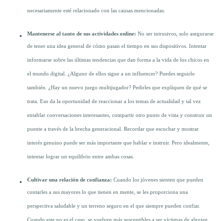
necesariamente esté relacionado con las causas mencionadas.
Mantenerse al tanto de sus actividades online:
No ser intrusivos, solo asegurarse
de tener una idea general de cómo pasan el tiempo en sus dispositivos. Intentar
informarse sobre las últimas tendencias que dan forma a la vida de los chicos en
el mundo digital. ¿Alguno de ellos sigue a un influencer? Puedes seguirlo
también. ¿Hay un nuevo juego multijugador? Pedirles que expliquen de qué se
trata. Eso da la oportunidad de reaccionar a los temas de actualidad y tal vez
entablar conversaciones interesantes, compartir otro punto de vista y construir un
puente a través de la brecha generacional. Recordar que escuchar y mostrar
interés genuino puede ser más importante que hablar e instruir. Pero idealmente,
intentar lograr un equilibrio entre ambas cosas.
Cultivar una relación de confianza:
Cuando los jóvenes sienten que pueden
contarles a sus mayores lo que tienen en mente, se les proporciona una
perspectiva saludable y un terreno seguro en el que siempre pueden confiar.
Cuando este no es el caso, se vuelven más susceptibles a ser víctimas de alguien