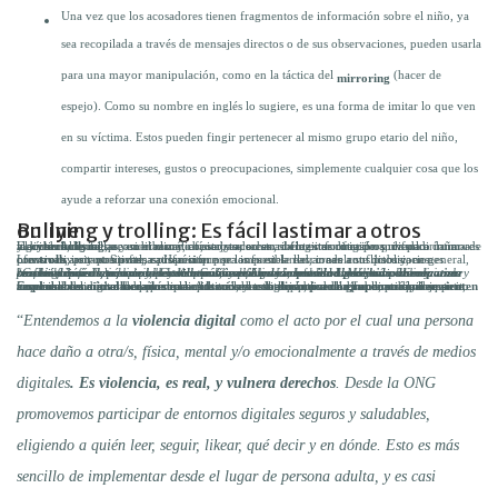
Una vez que los acosadores tienen fragmentos de información sobre el niño, ya
sea recopilada a través de mensajes directos o de sus observaciones, pueden usarla
para una mayor manipulación, como en la táctica del
(hacer de
mirroring
espejo). Como su nombre en inglés lo sugiere, es una forma de imitar lo que ven
en su víctima. Estos pueden fingir pertenecer al mismo grupo etario del niño,
compartir intereses, gustos o preocupaciones, simplemente cualquier cosa que los
ayude a reforzar una conexión emocional.
Bullying y trolling: Es fácil lastimar a otros online
El
, acoso cibernético, se basa en escribir textos ofensivos, difundir rumores y acusaciones falsas, amenazar y chantajear, sacar a la luz información privada o íntima de la víctima, humillar y ridiculizar, acosar y acechar, o fingir ser otra persona para dañar a alguien. Al igual que en el mundo físico, todo esto suele estar dirigido a un solo individuo.
cyberbullying
Los
, por otra parte, causan interrupciones en la red, crean conflictos y, en general, provocan a otros. Sienten satisfacción por las fuertes reacciones a sus publicaciones ofensivas, irritantes o falsas. Hacen que sea imposible llevar adelante discusiones constructivas y positivas, a propósito.
trolls
“
Cuando los acosadores y los trolls publican algo en una red social, no obtienen una reacción inmediata, lo que les da una
. Más aún cuando usan perfiles falsos o anónimos, por lo que no se los puede rastrear desde sus publicaciones y se sienten por encima de la ley. Además, a diferencia de decir algo cara a cara y ver la reacción inmediata, escribir comentarios y publicaciones de odio o para ridiculizar es mucho más fácil, porque el entorno online reduce la
necesidad percibida de empatizar con los demás
menciona Camilo Gutiérrez Amaya, Jefe del Laboratorio de Investigación de la marca en Latinoamérica.
.“,
sensación de impunidad
En el mundo digital lo que empeora las cosas es la
, porque es imposible estimar el tamaño de la multitud de testigos que ven la publicación, lo que aumenta la ansiedad de la víctima. Además, el contenido puede difundirse rápidamente, ampliando el número de personas que conocen el acoso, pero no hacen nada al respecto. Como los usuarios saben que nadie los ve leyendo la publicación, a menudo
no se sienten responsables o involucrados
en la situación hasta el punto de luchar contra la injusticia.
dinámica de grupo
“
Entendemos a la
violencia digital
como el acto por el cual una persona
hace daño a otra/s, física, mental y/o emocionalmente a través de medios
digitales
. Es violencia, es real, y vulnera derechos
. Desde la ONG
promovemos participar de entornos digitales seguros y saludables,
eligiendo a quién leer, seguir, likear, qué decir y en dónde. Esto es más
sencillo de implementar desde el lugar de persona adulta, y es casi