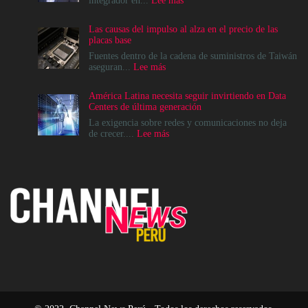
integrador en...
Lee más
Google
Cloud
Las causas del impulso al alza en el precio de las
apuesta
placas base
por
el
Fuentes dentro de la cadena de suministros de Taiwán
ecosistema
:
aseguran...
Lee más
de
Las
Canales
causas
América Latina necesita seguir invirtiendo en Data
para
del
Centers de última generación
acelerar
impulso
la
al
La exigencia sobre redes y comunicaciones no deja
era
alza
:
de crecer....
Lee más
agéntica
en
América
en
el
Latina
Perú
precio
necesita
de
seguir
las
invirtiendo
placas
en
base
Data
Centers
de
última
generación