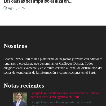
Las causas del impulso al alza en...
Ago 5, 2026
Nosotros
Channel News Perú es una plataforma de negocios y revista con ediciones
regulares y especiales, que denominamos Catálogos-Dossier. Todos
dirigidos exclusivamente y en circuito cerrado al canal de distribución del
sector de tecnologías de la información y comunicaciones en el Perú.
Notas recientes
Google Cloud apuesta por el ecosistema de Canales
para acelerar la era agéntica en Perú
Google Cloud redobla su apuesta por el canal
: