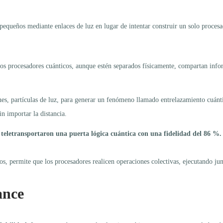
 pequeños mediante enlaces de luz en lugar de intentar construir un solo proces
e los procesadores cuánticos, aunque estén separados físicamente, compartan in
nes, partículas de luz, para generar un fenómeno llamado entrelazamiento cuánt
n importar la distancia.
:
teletransportaron una puerta lógica cuántica con una fidelidad del 86 %.
os, permite que los procesadores realicen operaciones colectivas, ejecutando ju
ance