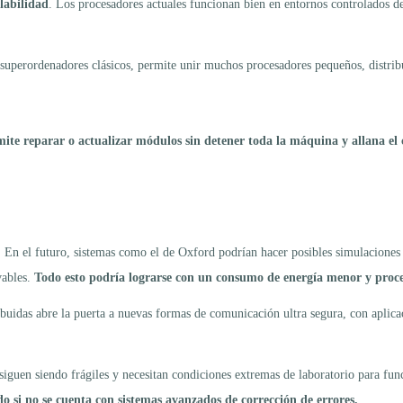
labilidad
. Los procesadores actuales funcionan bien en entornos controlados de 
superordenadores clásicos, permite unir muchos procesadores pequeños, distribu
ite reparar o actualizar módulos sin detener toda la máquina y allana e
En el futuro, sistemas como el de Oxford podrían hacer posibles simulaciones c
vables.
Todo esto podría lograrse con un consumo de energía menor y proces
buidas abre la puerta a nuevas formas de comunicación ultra segura, con aplica
 siguen siendo frágiles y necesitan condiciones extremas de laboratorio para fun
do si no se cuenta con sistemas avanzados de corrección de errores.