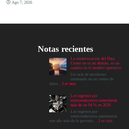
Ago 7, 2026
Notas recientes
La modernización del Data
Center no es un destino, es un
cambio en el modelo operativo
Un rack de servidores
zumbando en un centro de
:
datos...
Lee más
La
modernización
Los ingresos por
del
semiconductores aumentarán
Data
más de un 94 % en 2026
Center
no
Los ingresos por
es
semiconductores aumentarán
un
:
este año más de lo previsto....
Lee más
destino,
Los