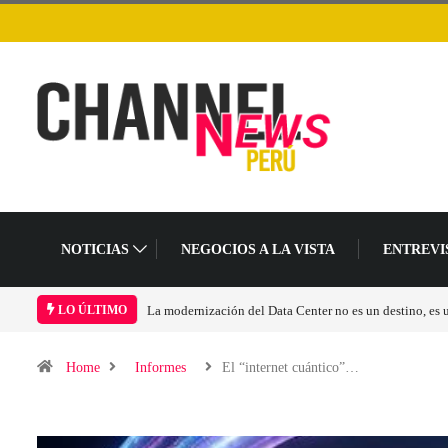
NOTICIAS
NEGOCIOS A LA VISTA
ENTREVI
Los ingresos por semiconductores aumentarán más de 
LO ÚLTIMO
Home
Informes
El “internet cuántico”…