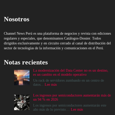
Nosotros
Channel News Perú es una plataforma de negocios y revista con ediciones
regulares y especiales, que denominamos Catálogos-Dossier. Todos
dirigidos exclusivamente y en circuito cerrado al canal de distribución del
sector de tecnologías de la información y comunicaciones en el Perú.
Notas recientes
La modernización del Data Center no es un destino,
es un cambio en el modelo operativo
Un rack de servidores zumbando en un centro de
:
datos...
Lee más
La
modernización
Los ingresos por semiconductores aumentarán más de
del
un 94 % en 2026
Data
Center
Los ingresos por semiconductores aumentarán este
no
:
año más de lo previsto....
Lee más
es
Los