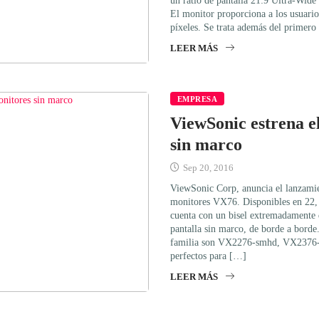
un ratio de pantalla 21:9 Ultra-Wid
El monitor proporciona a los usuario
píxeles. Se trata además del primero
LEER MÁS
EMPRESA
ViewSonic estrena e
sin marco
Sep 20, 2016
ViewSonic Corp, anuncia el lanzamie
monitores VX76. Disponibles en 22, 
cuenta con un bisel extremadamente 
pantalla sin marco, de borde a borde
familia son VX2276-smhd, VX2376
perfectos para […]
LEER MÁS