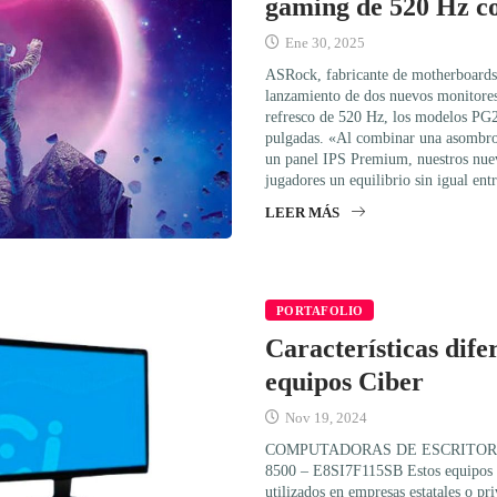
gaming de 520 Hz c
Ene 30, 2025
ASRock, fabricante de motherboards y
lanzamiento de dos nuevos monitore
refresco de 520 Hz, los modelos 
pulgadas. «Al combinar una asombros
un panel IPS Premium, nuestros nue
jugadores un equilibrio sin igual en
LEER MÁS
PORTAFOLIO
Características difer
equipos Ciber
Nov 19, 2024
COMPUTADORAS DE ESCRITORIO
8500 – E8SI7F115SB Estos equipos 
utilizados en empresas estatales o pr