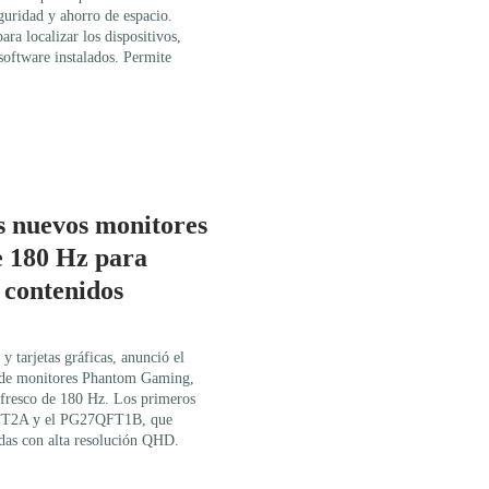
guridad y ahorro de espacio.
ra localizar los dispositivos,
 software instalados. Permite
s nuevos monitores
 180 Hz para
 contenidos
 tarjetas gráficas, anunció el
 de monitores Phantom Gaming,
refresco de 180 Hz. Los primeros
QFT2A y el PG27QFT1B, que
das con alta resolución QHD.