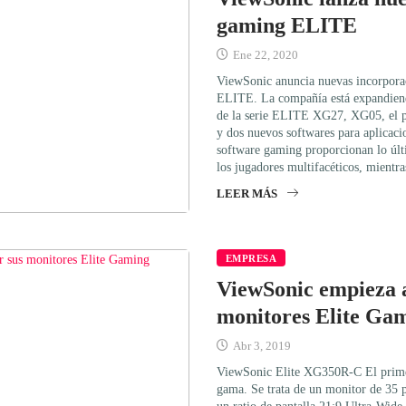
gaming ELITE
Ene 22, 2020
ViewSonic anuncia nuevas incorporac
ELITE. La compañía está expandiend
de la serie ELITE XG27, XG05, el p
y dos nuevos softwares para aplicac
software gaming proporcionan lo últ
los jugadores multifacéticos, mientr
LEER MÁS
EMPRESA
ViewSonic empieza 
monitores Elite Ga
Abr 3, 2019
ViewSonic Elite XG350R-C El primer 
gama. Se trata de un monitor de 35 