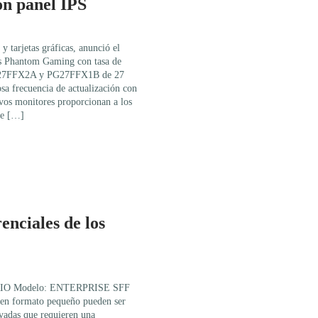
on panel IPS
 tarjetas gráficas, anunció el
s Phantom Gaming con tasa de
PG27FFX2A y PG27FFX1B de 27
a frecuencia de actualización con
vos monitores proporcionan a los
tre […]
enciales de los
 Modelo: ENTERPRISE SFF
en formato pequeño pueden ser
ivadas que requieren una