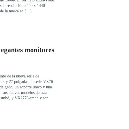
e de 1800R en formato Ultra-Wide.
s la resolución 3440 x 1440
 de la marca en […]
legantes monitores
nto de la nueva serie de
23 y 27 pulgadas, la serie VX76
delgado, un soporte único y una
. Los nuevos modelos de esta
-smhd, y VX2776-smhd y son