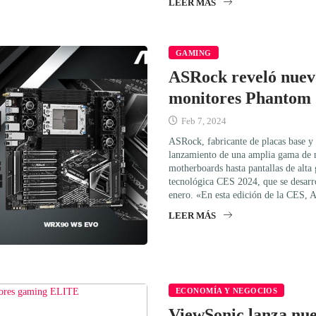
LEER MÁS
GAMING
ASRock reveló nuev
monitores Phantom
Feb 7, 2024
ASRock, fabricante de placas base y t
lanzamiento de una amplia gama de 
motherboards hasta pantallas de alta 
tecnológica CES 2024, que se desarro
enero. «En esta edición de la CES,
LEER MÁS
ECONOMÍA Y NEGOCIOS
ViewSonic lanza nu