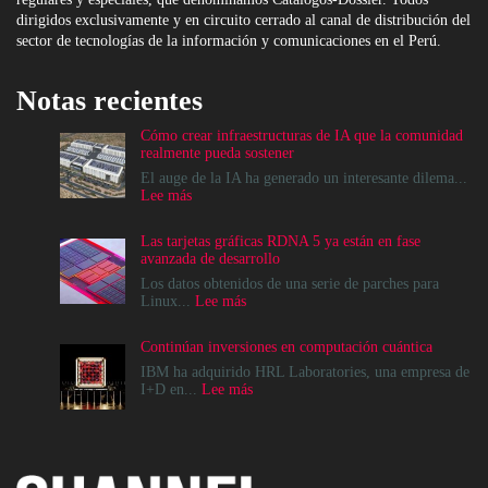
dirigidos exclusivamente y en circuito cerrado al canal de distribución del
sector de tecnologías de la información y comunicaciones en el Perú.
Notas recientes
Cómo crear infraestructuras de IA que la comunidad
realmente pueda sostener
El auge de la IA ha generado un interesante dilema...
:
Lee más
Cómo
crear
Las tarjetas gráficas RDNA 5 ya están en fase
infraestructuras
avanzada de desarrollo
de
IA
Los datos obtenidos de una serie de parches para
que
:
Linux...
Lee más
la
Las
comunidad
tarjetas
Continúan inversiones en computación cuántica
realmente
gráficas
pueda
RDNA
IBM ha adquirido HRL Laboratories, una empresa de
sostener
5
:
I+D en...
Lee más
ya
Continúan
están
inversiones
en
en
fase
computación
avanzada
cuántica