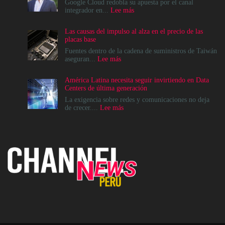
Google Cloud redobla su apuesta por el canal
:
integrador en...
Lee más
Google
Cloud
Las causas del impulso al alza en el precio de las
apuesta
placas base
por
el
Fuentes dentro de la cadena de suministros de Taiwán
ecosistema
:
aseguran...
Lee más
de
Las
Canales
causas
América Latina necesita seguir invirtiendo en Data
para
del
Centers de última generación
acelerar
impulso
la
al
La exigencia sobre redes y comunicaciones no deja
era
alza
:
de crecer....
Lee más
agéntica
en
América
en
el
Latina
Perú
precio
necesita
de
seguir
las
invirtiendo
placas
en
base
Data
Centers
de
última
generación