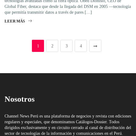
tecnologías avanzadas como la fibra óptica. Obed Dionisio, CEO de
Global Fiber, destaca que desde la llegada del DSM en 2005 —tecnología
que permitía transmitir datos a través de pares […]
LEER MÁS
1
2
3
4
Nosotros
Channel News Perú es una plataforma de negocios y revista con ediciones
regulares y especiales, que denominamos Catálogos-Dossier. Todos
dirigidos exclusivamente y en circuito cerrado al canal de distribución del
sector de tecnologías de la información y comunicaciones en el Perú.