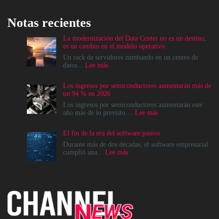
Notas recientes
La modernización del Data Center no es un destino,
es un cambio en el modelo operativo
Un rack de servidores zumbando en un centro de
:
datos...
Lee más
La
modernización
Los ingresos por semiconductores aumentarán más de
del
un 94 % en 2026
Data
Center
Los ingresos por semiconductores aumentarán este
no
:
año más de lo previsto....
Lee más
es
Los
un
ingresos
El fin de la era del software pasivo
destino,
por
es
semiconductores
Durante más de dos décadas, el software empresarial
un
aumentarán
:
cumplió una...
Lee más
cambio
más
El
en
de
fin
el
un
de
modelo
94
la
operativo
%
era
en
del
2026
software
pasivo