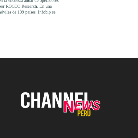
n la encuesta anual de operadores
a por ROCCO Research. En una
óviles de 109 países, Infobip se