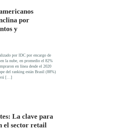
oamericanos
nclina por
ntos y
alizado por IDC por encargo de
 en la nube, en promedio el 82%
ompraron en línea desde el 2020
tope del ranking están Brasil (88%)
erú […]
tes: La clave para
n el sector retail