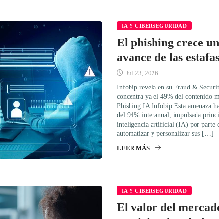
IA Y CIBERSEGURIDAD
El phishing crece u
avance de las estafa
Jul 23, 2026
Infobip revela en su Fraud & Securi
concentra ya el 49% del contenido ma
Phishing IA Infobip Esta amenaza h
del 94% interanual, impulsada princi
inteligencia artificial (IA) por parte
automatizar y personalizar sus […]
LEER MÁS
IA Y CIBERSEGURIDAD
El valor del mercad