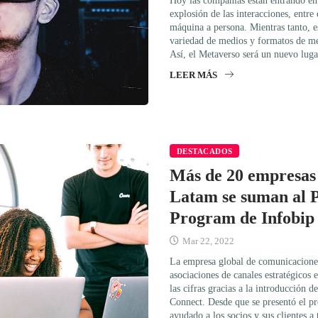
Hoy las compañías están entrando en 
explosión de las interacciones, entre
máquina a persona. Mientras tanto, e
variedad de medios y formatos de men
Así, el Metaverso será un nuevo lug
LEER MÁS
DESTACADOS
Más de 20 empresas 
Latam se suman al 
Program de Infobip
Mar 22, 2022
La empresa global de comunicaciones
asociaciones de canales estratégicos 
las cifras gracias a la introducción 
Connect. Desde que se presentó el p
ayudado a los socios y sus clientes a