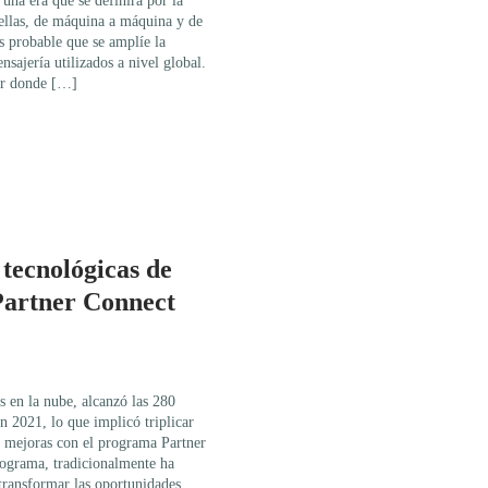
una era que se definirá por la
 ellas, de máquina a máquina y de
s probable que se amplíe la
sajería utilizados a nivel global.
ar donde […]
tecnológicas de
Partner Connect
 en la nube, alcanzó las 280
en 2021, lo que implicó triplicar
de mejoras con el programa Partner
rograma, tradicionalmente ha
 transformar las oportunidades