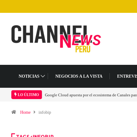
NOTICIAS
NEGOCIOS A LA VISTA
ENTREVI
a acelerar la era agéntica en Perú
Las causas del impulso al alza en el precio de las
LO ÚLTIMO
Home
infobip
TAGS :INFOBIP