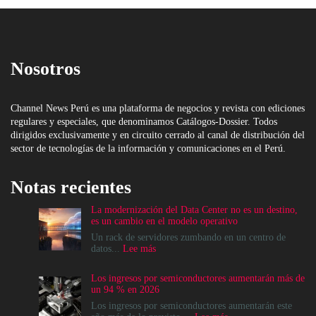
Nosotros
Channel News Perú es una plataforma de negocios y revista con ediciones
regulares y especiales, que denominamos Catálogos-Dossier. Todos
dirigidos exclusivamente y en circuito cerrado al canal de distribución del
sector de tecnologías de la información y comunicaciones en el Perú.
Notas recientes
La modernización del Data Center no es un destino,
es un cambio en el modelo operativo
Un rack de servidores zumbando en un centro de
:
datos...
Lee más
La
modernización
Los ingresos por semiconductores aumentarán más de
del
un 94 % en 2026
Data
Center
Los ingresos por semiconductores aumentarán este
no