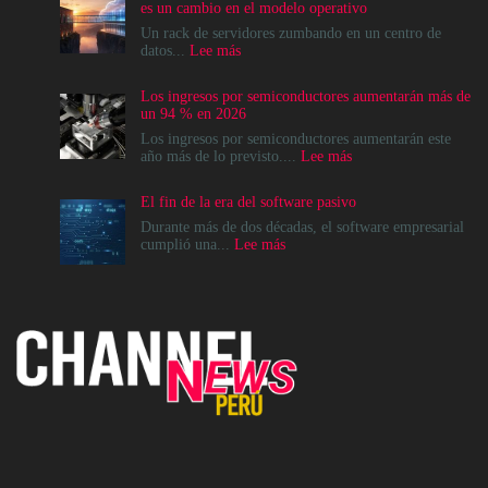
es un cambio en el modelo operativo
Un rack de servidores zumbando en un centro de
:
datos...
Lee más
La
modernización
Los ingresos por semiconductores aumentarán más de
del
un 94 % en 2026
Data
Center
Los ingresos por semiconductores aumentarán este
no
:
año más de lo previsto....
Lee más
es
Los
un
ingresos
El fin de la era del software pasivo
destino,
por
es
semiconductores
Durante más de dos décadas, el software empresarial
un
aumentarán
:
cumplió una...
Lee más
cambio
más
El
en
de
fin
el
un
de
modelo
94
la
operativo
%
era
en
del
2026
software
pasivo