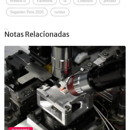
eventos ti
Facebook
ia
LinkedIn
portada
Seguritec Peru 2026
twitter
...
Notas Relacionadas
INFORMES