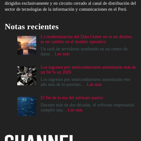
dirigidos exclusivamente y en circuito cerrado al canal de distribución del
sector de tecnologías de la información y comunicaciones en el Perú.
Notas recientes
La modernización del Data Center no es un destino,
es un cambio en el modelo operativo
Un rack de servidores zumbando en un centro de
:
datos...
Lee más
La
modernización
Los ingresos por semiconductores aumentarán más de
del
un 94 % en 2026
Data
Center
Los ingresos por semiconductores aumentarán este
no
:
año más de lo previsto....
Lee más
es
Los
un
ingresos
El fin de la era del software pasivo
destino,
por
es
semiconductores
Durante más de dos décadas, el software empresarial
un
aumentarán
:
cumplió una...
Lee más
cambio
más
El
en
de
fin
el
un
de
modelo
94
la
operativo
%
era
en
del