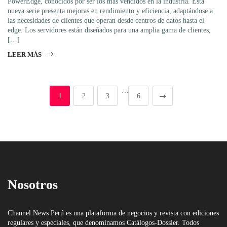
PowerEdge, conocidos por ser los más vendidos en la industria. Esta
nueva serie presenta mejoras en rendimiento y eficiencia, adaptándose a
las necesidades de clientes que operan desde centros de datos hasta el
edge. Los servidores están diseñados para una amplia gama de clientes,
[…]
LEER MÁS
…
1
2
3
6
Nosotros
Channel News Perú es una plataforma de negocios y revista con ediciones
regulares y especiales, que denominamos Catálogos-Dossier. Todos