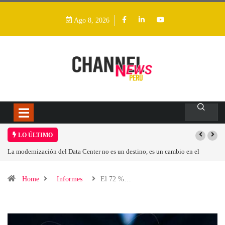
Ago 8, 2026
LO ÚLTIMO
n cambio en el
Los ingresos por semiconductores aumentarán más de un 94 %
Home
Informes
El 72 %…