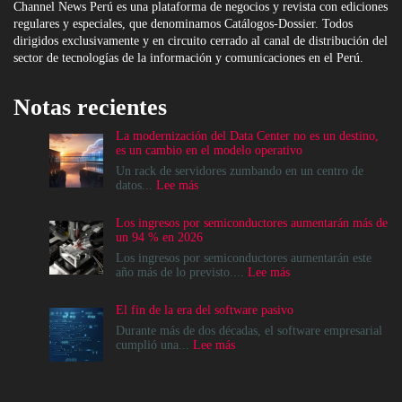
Channel News Perú es una plataforma de negocios y revista con ediciones
regulares y especiales, que denominamos Catálogos-Dossier. Todos
dirigidos exclusivamente y en circuito cerrado al canal de distribución del
sector de tecnologías de la información y comunicaciones en el Perú.
Notas recientes
La modernización del Data Center no es un destino,
es un cambio en el modelo operativo
Un rack de servidores zumbando en un centro de
:
datos...
Lee más
La
modernización
Los ingresos por semiconductores aumentarán más de
del
un 94 % en 2026
Data
Center
Los ingresos por semiconductores aumentarán este
no
:
año más de lo previsto....
Lee más
es
Los
un
ingresos
El fin de la era del software pasivo
destino,
por
es
semiconductores
Durante más de dos décadas, el software empresarial
un
aumentarán
:
cumplió una...
Lee más
cambio
más
El
en
de
fin
el
un
de
modelo
94
la