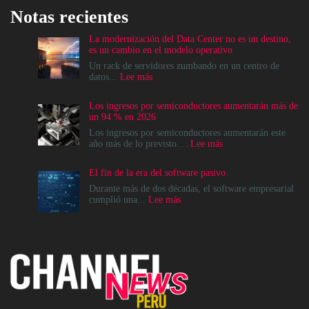
Notas recientes
La modernización del Data Center no es un destino,
es un cambio en el modelo operativo
Un rack de servidores zumbando en un centro de
:
datos...
Lee más
La
modernización
Los ingresos por semiconductores aumentarán más de
del
un 94 % en 2026
Data
Center
Los ingresos por semiconductores aumentarán este
no
:
año más de lo previsto....
Lee más
es
Los
un
ingresos
El fin de la era del software pasivo
destino,
por
es
semiconductores
Durante más de dos décadas, el software empresarial
un
aumentarán
:
cumplió una...
Lee más
cambio
más
El
en
de
fin
el
un
de
modelo
94
la
operativo
%
era
en
del
2026
software
pasivo