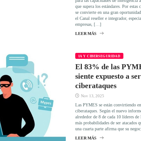
para las capacidades de inteligencia 
que supera los estándares. Por estas c
se convierte en una gran oportunidad
el Canal reseller e integrador, espec
empresas, […]
LEER MÁS
IA Y CIBERSEGURIDAD
El 83% de las PYME
siente expuesto a se
ciberataques
Nov 13, 2025
Las PYMES se están convirtiendo en 
ciberataques. Según el nuevo info
alrededor de 8 de cada 10 líderes d
más probabilidades de ser atacados q
una cuarta parte afirma que su negoc
LEER MÁS