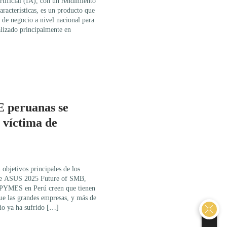
artificial (IA), con un rendimiento
aracterísticas, es un producto que
 de negocio a nivel nacional para
ializado principalmente en
 peruanas se
r víctima de
objetivos principales de los
rme ASUS 2025 Future of SMB,
e PYMES en Perú creen que tienen
ue las grandes empresas, y más de
io ya ha sufrido […]