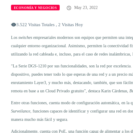
May 23, 2022
ECONOMÍA Y NEGOCIOS
3.522 Visitas Totales , 2 Visitas Hoy
Los
switches
empresariales modernos son equipos que permiten una integr
cualquier entorno organizacional. Asimismo, permiten la conectividad fís
utilizando la red cableada e, incluso, para el caso de redes inalámbricas,
“La Serie DGS-1210 por sus funcionalidades, son la red por excelencia.
dispositivo, puedes tener todo lo que esperas de una red y a un precio m
enrutamiento Layer3, y mucho más, destacando, también, que son fácilme
remota en base a un Cloud Privado gratuito”, destaca Karin Cárdenas,
B
Entre otras funciones, cuenta modo de configuración automática, en la 
Surveilance
, funciones capaces de identificar y configurar una red en d
manera mucho más fácil y segura.
Adicionalmente, cuenta con PoE, una función capaz de alimentar a los di