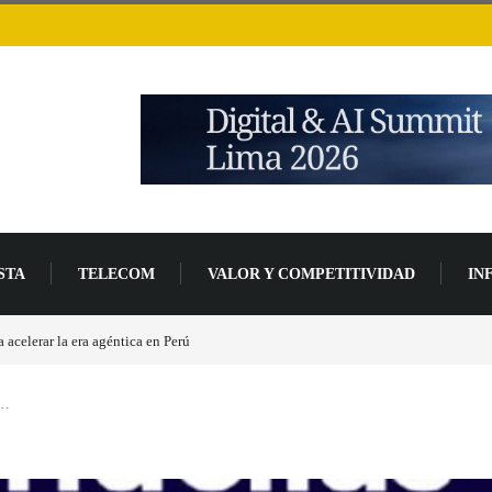
STA
TELECOM
VALOR Y COMPETITIVIDAD
IN
placas base
a…