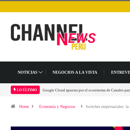
NOTICIAS
NEGOCIOS A LA VISTA
ENTREVI
 acelerar la era agéntica en Perú
Las causas del impulso al alza en el precio de las 
LO ÚLTIMO
Home
Economía y Negocios
Switches empresariales: l