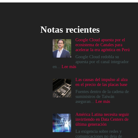
Notas recientes
Google Cloud apuesta por el
ecosistema de Canales para
acelerar la era agéntica en Perú
Google Cloud redobla su
apuesta por el canal integrador
:
en...
Lee más
Google
Cloud
Las causas del impulso al alza
apuesta
en el precio de las placas base
por
el
Fuentes dentro de la cadena de
ecosistema
suministros de Taiwán
de
:
aseguran...
Lee más
Canales
Las
para
causas
América Latina necesita seguir
acelerar
del
invirtiendo en Data Centers de
la
impulso
última generación
era
al
agéntica
alza
La exigencia sobre redes y
en
en
comunicaciones no deja de