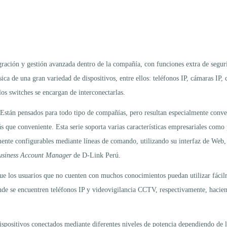
ación y gestión avanzada dentro de la compañía, con funciones extra de segurid
ica de una gran variedad de dispositivos, entre ellos: teléfonos IP, cámaras IP
 los switches se encargan de interconectarlas.
 Están pensados para todo tipo de compañías, pero resultan especialmente conv
ás que conveniente. Esta serie soporta varias características empresariales com
nte configurables mediante líneas de comando, utilizando su interfaz de Web,
usiness Account Manager
de D-Link Perú.
que los usuarios que no cuenten con muchos conocimientos puedan utilizar fác
onde se encuentren teléfonos IP y videovigilancia CCTV, respectivamente, hacien
spositivos conectados mediante diferentes niveles de potencia dependiendo de l