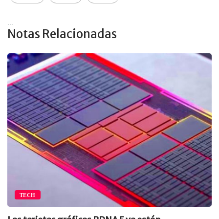
...
Notas Relacionadas
CH
EM