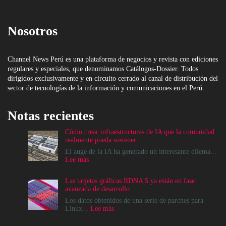
Nosotros
Channel News Perú es una plataforma de negocios y revista con ediciones
regulares y especiales, que denominamos Catálogos-Dossier. Todos
dirigidos exclusivamente y en circuito cerrado al canal de distribución del
sector de tecnologías de la información y comunicaciones en el Perú.
Notas recientes
Cómo crear infraestructuras de IA que la comunidad
realmente pueda sostener
El auge de la IA ha generado un interesante dilema...
:
Lee más
Cómo
crear
Las tarjetas gráficas RDNA 5 ya están en fase
infraestructuras
avanzada de desarrollo
de
IA
Los datos obtenidos de una serie de parches para
que
:
Linux...
Lee más
la
Las
comunidad
tarjetas