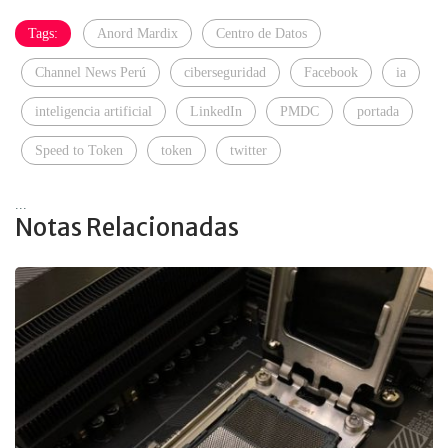
Tags:
Anord Mardix
Centro de Datos
Channel News Perú
ciberseguridad
Facebook
ia
inteligencia artificial
LinkedIn
PMDC
portada
Speed to Token
token
twitter
...
Notas Relacionadas