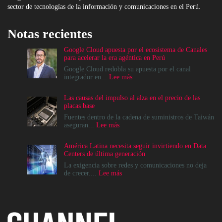
sector de tecnologías de la información y comunicaciones en el Perú.
Notas recientes
Google Cloud apuesta por el ecosistema de Canales
para acelerar la era agéntica en Perú
Google Cloud redobla su apuesta por el canal
:
integrador en...
Lee más
Google
Cloud
Las causas del impulso al alza en el precio de las
apuesta
placas base
por
el
Fuentes dentro de la cadena de suministros de Taiwán
ecosistema
:
aseguran...
Lee más
de
Las
Canales
causas
América Latina necesita seguir invirtiendo en Data
para
del
Centers de última generación
acelerar
impulso
la
al
La exigencia sobre redes y comunicaciones no deja
era
alza
:
de crecer....
Lee más
agéntica
en
América
en
el
Latina
Perú
precio
necesita
de
seguir
las
invirtiendo
placas
en