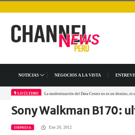
NOTICIAS
NEGOCIOS A LA VISTA
ENTREVI
La modernización del Data Center no es un destino, es
LO ÚLTIMO
Sony Walkman B170: ult
Home
Empresa
Sony Walkman B170:…
Ene 20, 2012
EMPRESA