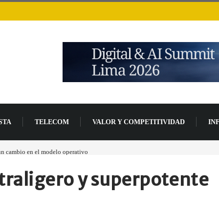
STA
TELECOM
VALOR Y COMPETITIVIDAD
IN
 un cambio en el modelo operativo
Los ingresos por semiconductores aumentarán má
raligero y superpotente