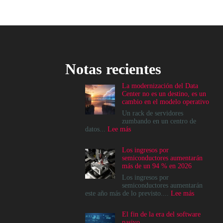
Notas recientes
La modernización del Data
Center no es un destino, es un
cambio en el modelo operativo
Un rack de servidores
zumbando en un centro de
:
datos...
Lee más
La
modernización
Los ingresos por
del
semiconductores aumentarán
Data
más de un 94 % en 2026
Center
no
Los ingresos por
es
semiconductores aumentarán
un
:
este año más de lo previsto....
Lee más
destino,
Los
es
ingresos
El fin de la era del software
un
por
pasivo