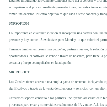
Estamos impulsando activamente campañas para dar a conocer y profundiza
acompañamos el proceso mediante presentaciones, demostraciones en vivo 
tomar una decisión. Nuestro objetivo es que cada cliente conozca y trab
SYPSOFT360
Lo importante en cualquier solución al incorporar una cartera con una n
personas y hoy somos 15 exclusivos para Monday, lo que valoró el partne
Tenemos también empresas más pequeñas, partners nuevos, la relación dep
oportunidades, el software se vende a través de nosotros, pero tiene la p
cercanía y luego acompañarlos en la adopción.
MICROSOFT
Los Canales tienen acceso a una amplia gama de recursos, incluyendo so
significativos a través de la venta de soluciones y servicios, con un alto 
Ofrecemos soporte continuo a los partners, incluyendo asesoramiento t
y recursos para crear y comercializar soluciones de IA y nube. Así, los 