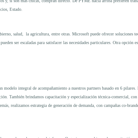
s y, si son más chicas, compran directo. De PYME hacia arriba prefieren traba
icios, Estado.
ierno, salud, la agricultura, entre otras. Microsoft puede ofrecer soluciones te
ueden ser escaladas para satisfacer las necesidades particulares. Otra opción es
n modelo integral de acompañamiento a nuestros partners basado en 6 pilares.
cación. También brindamos capacitación y especialización técnica-comercial, co
 Además, realizamos estrategia de generación de demanda, con campañas co-bran