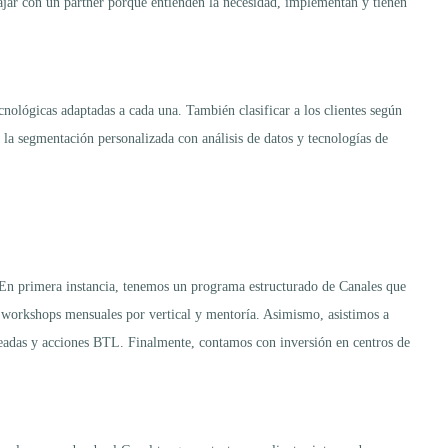
jar con un partner porque entienden la necesidad, implementan y tienen
cnológicas adaptadas a cada una. También clasificar a los clientes según
 la segmentación personalizada con análisis de datos y tecnologías de
 En primera instancia, tenemos un programa estructurado de Canales que
n workshops mensuales por vertical y mentoría. Asimismo, asistimos a
deadas y acciones BTL. Finalmente, contamos con inversión en centros de