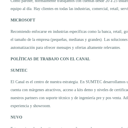
Como partner, normalmente trabajamos con cuentas desde 20 a 25 usuario
equipo al día. Hay clientes en todas las industrias, comercial, retail, serv
MICROSOFT
Recomiendo enfocarse en industrias específicas como la banca, retail, gob
el tamaño de la empresa (pequeñas, medianas y grandes). Las soluciones p
automatización para ofrecer mensajes y ofertas altamente relevantes.
POLÍTICAS DE TRABAJO CON EL CANAL
SUMTEC
El Canal es el centro de nuestra estrategia. En SUMTEC desarrollamos u
cuenta con márgenes atractivos, acceso a kits demo y niveles de certifi
nuestros partners con soporte técnico y de ingeniería pre y pos venta.
experiencia y showroom.
NUVO