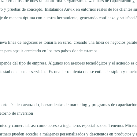
r en el uso de nuestra plataforma. Organizamos webinars de capacitación y, en
y pruebas de concepto. Instalamos Auvik en entornos reales de los clientes sin
aje de manera óptima con nuestra herramienta, generando confianza y satisfacció
ueva línea de negocios es tomarla en serio, creando una línea de negocios para
r para seguir creciendo en los tres países donde estamos.
ende del tipo de empresa. Algunos son asesores tecnológicos y el acuerdo es co
otestad de ejecutar servicios. Es una herramienta que se entiende rápido y mucho
porte técnico avanzado, herramientas de marketing y programas de capacitación
retorno de inversión
écnico y comercial, así como acceso a ingenieros especializados. Tenemos Micr
partners pueden acceder a márgenes personalizados y descuentos en productos y s