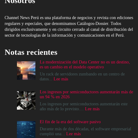
Nosotros
Channel News Perú es una plataforma de negocios y revista con ediciones
regulares y especiales, que denominamos Catálogos-Dossier. Todos
dirigidos exclusivamente y en circuito cerrado al canal de distribución del
sector de tecnologías de la información y comunicaciones en el Perú.
Notas recientes
La modernización del Data Center no es un destino,
es un cambio en el modelo operativo
Un rack de servidores zumbando en un centro de
:
datos...
Lee más
La
modernización
Los ingresos por semiconductores aumentarán más de
del
un 94 % en 2026
Data
Center
Los ingresos por semiconductores aumentarán este
no
:
año más de lo previsto....
Lee más
es
Los
un
ingresos
El fin de la era del software pasivo
destino,
por
es
semiconductores
Durante más de dos décadas, el software empresarial
un
aumentarán
:
cumplió una...
Lee más
cambio