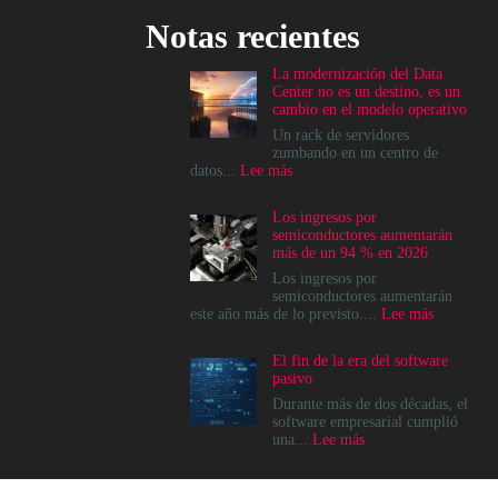
Notas recientes
La modernización del Data
Center no es un destino, es un
cambio en el modelo operativo
Un rack de servidores
zumbando en un centro de
:
datos...
Lee más
La
modernización
Los ingresos por
del
semiconductores aumentarán
Data
más de un 94 % en 2026
Center
no
Los ingresos por
es
semiconductores aumentarán
un
:
este año más de lo previsto....
Lee más
destino,
Los
es
ingresos
El fin de la era del software
un
por
pasivo
cambio
semicondu
en
aumentará
Durante más de dos décadas, el
el
más
software empresarial cumplió
modelo
de
:
una...
Lee más
operativo
un
El
94
fin
%
de