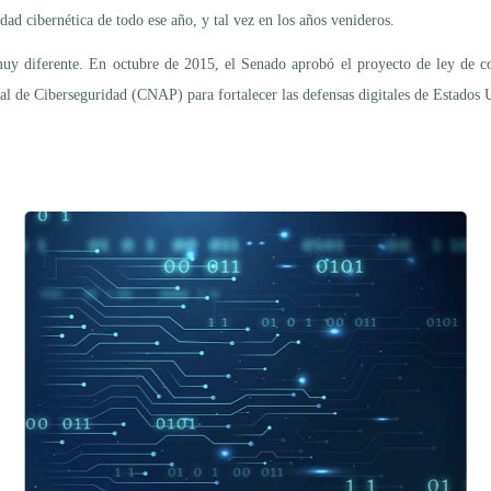
dad cibernética de todo ese año, y tal vez en los años venideros.
uy diferente. En octubre de 2015, el Senado aprobó el proyecto de ley de co
l de Ciberseguridad (CNAP) para fortalecer las defensas digitales de Estados 