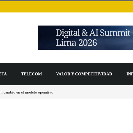
STA
TELECOM
VALOR Y COMPETITIVIDAD
IN
 un cambio en el modelo operativo
Los ingresos por semiconductores aumentarán má