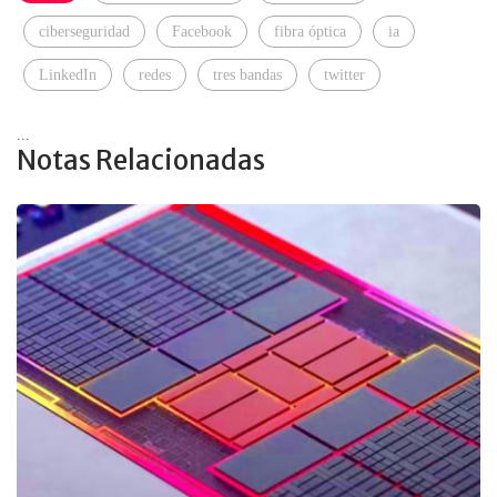
ciberseguridad
Facebook
fibra óptica
ia
LinkedIn
redes
tres bandas
twitter
...
Notas Relacionadas