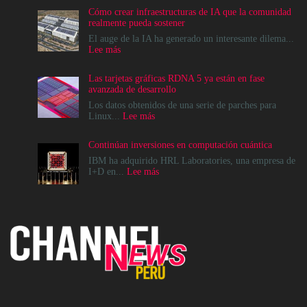
Cómo crear infraestructuras de IA que la comunidad
realmente pueda sostener
El auge de la IA ha generado un interesante dilema...
:
Lee más
Cómo
crear
Las tarjetas gráficas RDNA 5 ya están en fase
infraestructuras
avanzada de desarrollo
de
IA
Los datos obtenidos de una serie de parches para
que
:
Linux...
Lee más
la
Las
comunidad
tarjetas
Continúan inversiones en computación cuántica
realmente
gráficas
pueda
RDNA
IBM ha adquirido HRL Laboratories, una empresa de
sostener
5
:
I+D en...
Lee más
ya
Continúan
están
inversiones
en
en
fase
computación
avanzada
cuántica
de
desarrollo