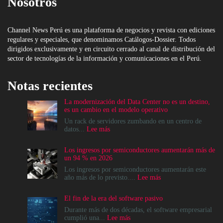
Nosotros
Channel News Perú es una plataforma de negocios y revista con ediciones
regulares y especiales, que denominamos Catálogos-Dossier. Todos
dirigidos exclusivamente y en circuito cerrado al canal de distribución del
sector de tecnologías de la información y comunicaciones en el Perú.
Notas recientes
La modernización del Data Center no es un destino,
es un cambio en el modelo operativo
Un rack de servidores zumbando en un centro de
:
datos...
Lee más
La
modernización
Los ingresos por semiconductores aumentarán más de
del
un 94 % en 2026
Data
Center
Los ingresos por semiconductores aumentarán este
no
:
año más de lo previsto....
Lee más
es
Los
un
ingresos
El fin de la era del software pasivo
destino,
por
es
semiconductores
Durante más de dos décadas, el software empresarial
un
aumentarán
:
cumplió una...
Lee más