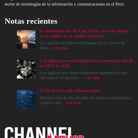
sector de tecnologías de la información y comunicaciones en el Perú.
Notas recientes
La modernización del Data Center no es un destino,
es un cambio en el modelo operativo
Un rack de servidores zumbando en un centro de
:
datos...
Lee más
La
modernización
Los ingresos por semiconductores aumentarán más de
del
un 94 % en 2026
Data
Center
Los ingresos por semiconductores aumentarán este
no
:
año más de lo previsto....
Lee más
es
Los
un
ingresos
El fin de la era del software pasivo
destino,
por
es
semiconductores
Durante más de dos décadas, el software empresarial
un
aumentarán
:
cumplió una...
Lee más
cambio
más
El
en
de
fin
el
un
de
modelo
94
la
operativo
%
era
en
del
2026
software