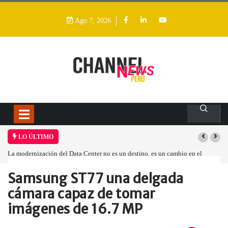
Ago 7, 2026
LO ÚLTIMO
La modernización del Data Center no es un destino, es un cambio en el
modelo operativo
Samsung ST77 una delgada
Home
Economía y Negocios
Samsung ST77 una…
cámara capaz de tomar
imágenes de 16.7 MP