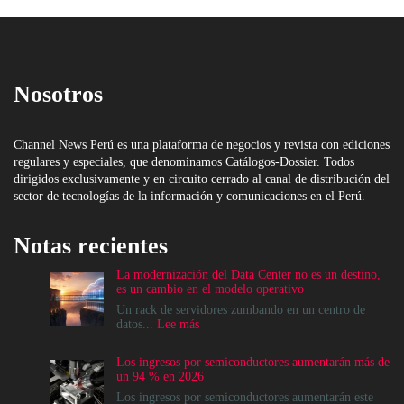
Nosotros
Channel News Perú es una plataforma de negocios y revista con ediciones
regulares y especiales, que denominamos Catálogos-Dossier. Todos
dirigidos exclusivamente y en circuito cerrado al canal de distribución del
sector de tecnologías de la información y comunicaciones en el Perú.
Notas recientes
La modernización del Data Center no es un destino,
es un cambio en el modelo operativo
Un rack de servidores zumbando en un centro de
:
datos...
Lee más
La
modernización
Los ingresos por semiconductores aumentarán más de
del
un 94 % en 2026
Data
Center
Los ingresos por semiconductores aumentarán este