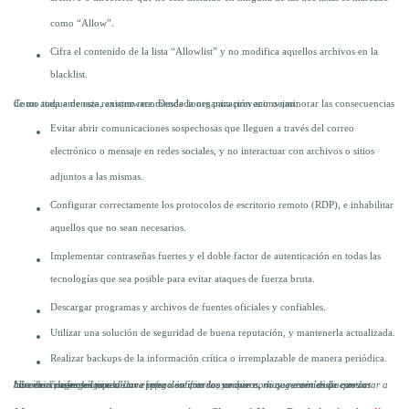
como “Allow”.
Cifra el contenido de la lista “Allowlist” y no modifica aquellos archivos en la
blacklist.
Como toda amenaza, existen recomendaciones para prevenir o aminorar las consecuencias de un ataque de este ransomware. Desde la organización aconsejan:
Evitar abrir comunicaciones sospechosas que lleguen a través del correo
electrónico o mensaje en redes sociales, y no interactuar con archivos o sitios
adjuntos a las mismas.
Configurar correctamente los protocolos de escritorio remoto (RDP), e inhabilitar
aquellos que no sean necesarios.
Implementar contraseñas fuertes y el doble factor de autenticación en todas las
tecnologías que sea posible para evitar ataques de fuerza bruta.
Descargar programas y archivos de fuentes oficiales y confiables.
Utilizar una solución de seguridad de buena reputación, y mantenerla actualizada.
Realizar backups de la información crítica o irremplazable de manera periódica.
“
En caso de ser víctima de una infección con ransomware, no se recomienda contactar a los cibercriminales ni realizar el pago solicitado, ya que no hay garantías de que los cibercriminales tengan la llave para descifrar los archivos, ni que estén dispuestos a hacerlo.”,
agrega Lopez.