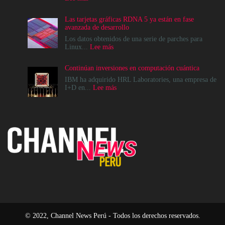
Cómo
crear
Las tarjetas gráficas RDNA 5 ya están en fase
infraestructuras
avanzada de desarrollo
de
IA
Los datos obtenidos de una serie de parches para
que
:
Linux...
Lee más
la
Las
comunidad
tarjetas
Continúan inversiones en computación cuántica
realmente
gráficas
pueda
RDNA
IBM ha adquirido HRL Laboratories, una empresa de
sostener
5
:
I+D en...
Lee más
ya
Continúan
están
inversiones
en
en
fase
computación
avanzada
cuántica
de
desarrollo
© 2022, Channel News Perú - Todos los derechos reservados.