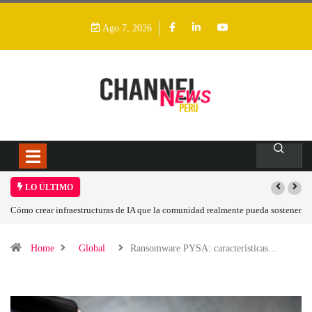
Ago 7, 2026
LO ÚLTIMO
dad realmente pueda sostener
Las tarjetas gráficas RDNA 5 ya están en fase avanzada
Home
Global
Ransomware PYSA: características…