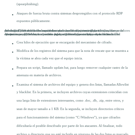
(spearphishing).
Ataques de fuerza bruta contra sistemas desprotegidos con el protocolo RDP
expuestos públicamente.
Además, y previo a la descarga del ransomware en el sistema de la víctima, los operadores detrás de PYSA utilizan herramientas relacionadas al pentesting para realizar tareas de reconocimiento dentro de los sistemas para recolectar otras credenciales, escalar privilegios, moverse lateralmente dentro de la red comprometida, etc.
Al ejecutarse, PYSA crea un mutex para asegurarse que no haya otras instancias del ransomware corriendo en el mismo equipo. Si este ya existe, la amenaza finaliza su ejecución para prevenir un posible doble cifrado de los archivos de la víctima. De continuar su ejecución, la amenaza sigue una lista de pasos muy específica:
Crea hilos de ejecución que se encargarán del mecanismo de cifrado.
Modifica de los registros del sistema para que la nota de rescate que se muestra a
la víctima se abra cada vez que el equipo inicia.
Prepara un script, llamado update.bat, para luego remover cualquier rastro de la
amenaza en materia de archivos.
Examina el sistema de archivos del equipo y genera dos listas, llamadas Allowlist
y blacklist. En la primera, se incluyen archivos cuyas extensiones coincidan con
una larga lista de extensiones interesantes, como .doc, .db, .zip, entre otros, y
sean de mayor tamaño a 1 KB. En la segunda, se incluyen directorios críticos
para el funcionamiento del sistema (como “C:\Windows”), ya que cifrarlos
dificultaría el posible descifrado por parte de los atacantes. Al finalizar, todo
archivo o directorio que no esté incluido en ninguna de las dos listas es marcado