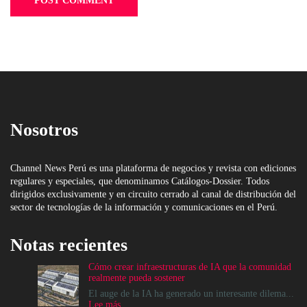
Nosotros
Channel News Perú es una plataforma de negocios y revista con ediciones
regulares y especiales, que denominamos Catálogos-Dossier. Todos
dirigidos exclusivamente y en circuito cerrado al canal de distribución del
sector de tecnologías de la información y comunicaciones en el Perú.
Notas recientes
Cómo crear infraestructuras de IA que la comunidad
realmente pueda sostener
El auge de la IA ha generado un interesante dilema...
:
Lee más