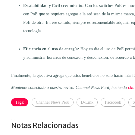
Escalabilidad
y
fácil crecimiento:
Con los switches PoE es mucho
con PoE que se requiera agregar a la red sean de la misma marca, 
PoE de otra. En ese sentido, siempre es recomendable adquirir equ
tecnología.
Eficiencia en el uso de energía:
Hoy en día el uso de PoE permite
y administrar horarios de conexión y desconexión, de acuerdo a las
Finalmente, la ejecutiva agrega que estos beneficios no solo harán más fá
Mantente conectado a nuestra revista Channel News Perú, haciendo
clic
Tags:
Channel News Perú
D-Link
Facebook
t
...
Notas Relacionadas