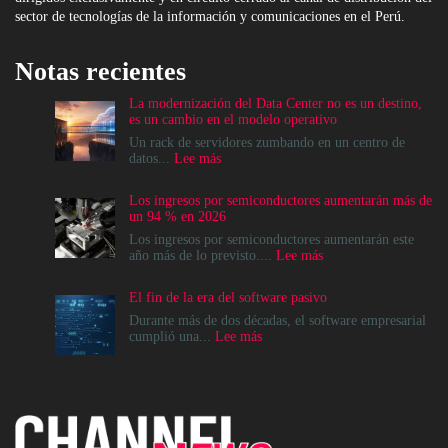
sector de tecnologías de la información y comunicaciones en el Perú.
Notas recientes
La modernización del Data Center no es un destino,
es un cambio en el modelo operativo
Un rack de servidores zumbando en un centro de
:
datos...
Lee más
La
modernización
Los ingresos por semiconductores aumentarán más de
del
un 94 % en 2026
Data
Center
Los ingresos por semiconductores aumentarán este
no
:
año más de lo previsto....
Lee más
es
Los
un
ingresos
El fin de la era del software pasivo
destino,
por
es
semiconductores
Durante más de dos décadas, el software empresarial
un
aumentarán
:
cumplió una...
Lee más
cambio
más
El
en
de
fin
el
un
de
modelo
94
la
operativo
%
era
en
del
2026
software