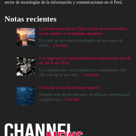
sector de tecnologías de la información y comunicaciones en el Perú.
Notas recientes
La modernización del Data Center no es un destino,
es un cambio en el modelo operativo
Un rack de servidores zumbando en un centro de
:
datos...
Lee más
La
modernización
Los ingresos por semiconductores aumentarán más de
del
un 94 % en 2026
Data
Center
Los ingresos por semiconductores aumentarán este
no
:
año más de lo previsto....
Lee más
es
Los
un
ingresos
El fin de la era del software pasivo
destino,
por
es
semiconductores
Durante más de dos décadas, el software empresarial
un
aumentarán
:
cumplió una...
Lee más
cambio
más
El
en
de
fin
el
un
de
modelo
94
la
operativo
%
era
en
del
2026
software