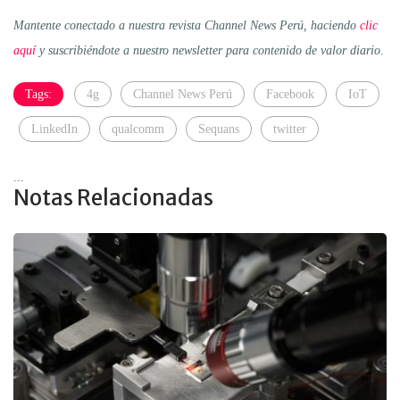
Mantente conectado a nuestra revista Channel News Perú, haciendo
clic
aquí
y suscribiéndote a nuestro newsletter para contenido de valor diario
.
Tags:
4g
Channel News Perú
Facebook
IoT
LinkedIn
qualcomm
Sequans
twitter
...
Notas Relacionadas