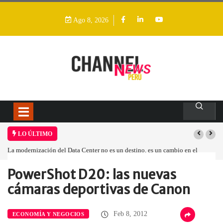
Ago 8, 2026
LO ÚLTIMO
La modernización del Data Center no es un destino, es un cambio en el
modelo operativo
PowerShot D20: las nuevas
Home
Economía y Negocios
PowerShot D20: las…
cámaras deportivas de Canon
Feb 8, 2012
ECONOMÍA Y NEGOCIOS