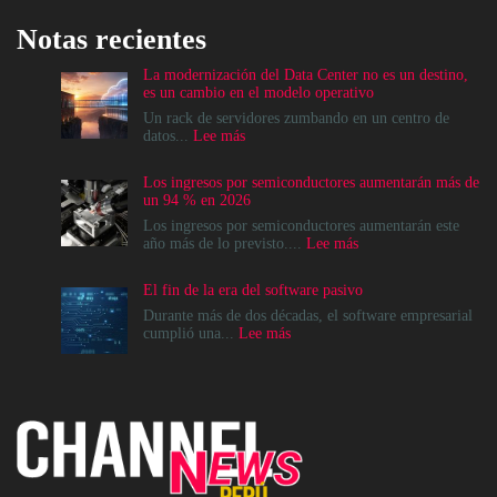
Notas recientes
La modernización del Data Center no es un destino,
es un cambio en el modelo operativo
Un rack de servidores zumbando en un centro de
:
datos...
Lee más
La
modernización
Los ingresos por semiconductores aumentarán más de
del
un 94 % en 2026
Data
Center
Los ingresos por semiconductores aumentarán este
no
:
año más de lo previsto....
Lee más
es
Los
un
ingresos
El fin de la era del software pasivo
destino,
por
es
semiconductores
Durante más de dos décadas, el software empresarial
un
aumentarán
:
cumplió una...
Lee más
cambio
más
El
en
de
fin
el
un
de
modelo
94
la
operativo
%
era
en
del
2026
software
pasivo