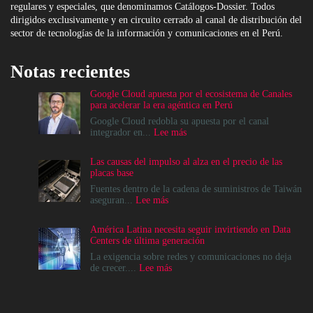
regulares y especiales, que denominamos Catálogos-Dossier. Todos
dirigidos exclusivamente y en circuito cerrado al canal de distribución del
sector de tecnologías de la información y comunicaciones en el Perú.
Notas recientes
Google Cloud apuesta por el ecosistema de Canales
para acelerar la era agéntica en Perú
Google Cloud redobla su apuesta por el canal
:
integrador en...
Lee más
Google
Cloud
Las causas del impulso al alza en el precio de las
apuesta
placas base
por
el
Fuentes dentro de la cadena de suministros de Taiwán
ecosistema
:
aseguran...
Lee más
de
Las
Canales
causas
América Latina necesita seguir invirtiendo en Data
para
del
Centers de última generación
acelerar
impulso
la
al
La exigencia sobre redes y comunicaciones no deja
era
alza
:
de crecer....
Lee más
agéntica
en
América
en
el
Latina
Perú
precio
necesita
de
seguir