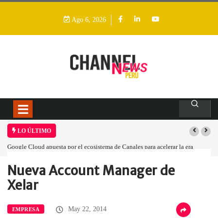
Ago 6, 2026
LO ÚLTIMO
Google Cloud apuesta por el ecosistema de Canales para acelerar la era
agéntica en Perú
Nueva Account Manager de
Home
Empresa
Nueva Account Manager…
Xelar
May 22, 2014
EMPRESA